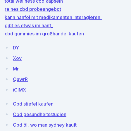
total wellness cbd kapseln
reines cbd probeangebot
kann hanföl mit medikamenten interagieren_
gibt es etwas im hanf_
cbd gummies im großhandel kaufen
DY
Xov
Mn
QawrR
iCIMX
Cbd stiefel kaufen
Cbd gesundheitsstudien
Cbd öl, wo man sydney kauft