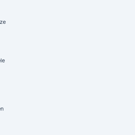
nze
le
en