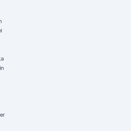
h
l
ka
in
er