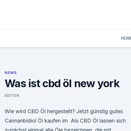
Skip
to
content
HOM
NEWS
Was ist cbd öl new york
EDITOR
Wie wird CBD Öl hergestellt? Jetzt günstig gutes
Cannanbidiol Öl kaufen im Als CBD Öl lassen sich
zunächst einmal alle Öle bezeichnen, die mit