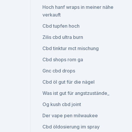
Hoch hanf wraps in meiner nähe
verkauft
Cbd tupfen hoch
Zilis cbd ultra burn
Cbd tinktur mct mischung
Cbd shops rom ga
Gnc cbd drops
Cbd öl gut für die nägel
Was ist gut für angstzustände_
Og kush cbd joint
Der vape pen milwaukee
Cbd öldosierung im spray