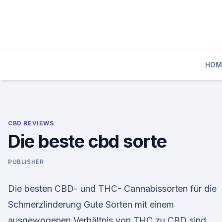
Skip
to
content
HOM
CBD REVIEWS
Die beste cbd sorte
PUBLISHER
Die besten CBD- und THC- Cannabissorten für die
Schmerzlinderung Gute Sorten mit einem
ausgewogenen Verhältnis von THC zu CBD sind